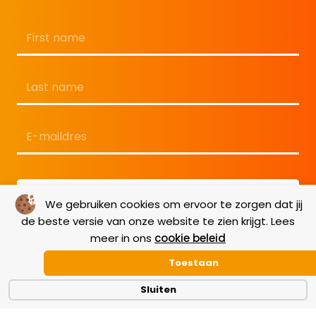
Naam
*
Voornaam
Achternaam
E-
mailadres
*
We gebruiken cookies om ervoor te zorgen dat jij
de beste versie van onze website te zien krijgt. Lees
meer in ons
cookie beleid
Toestaan
Sluiten