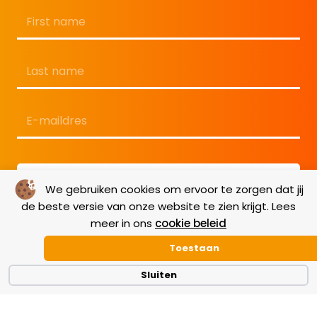
Naam
*
Voornaam
Achternaam
E-
mailadres
*
We gebruiken cookies om ervoor te zorgen dat jij
de beste versie van onze website te zien krijgt. Lees
meer in ons
cookie beleid
Toestaan
Sluiten