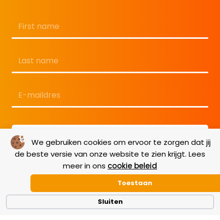
Naam
*
Voornaam
Achternaam
E-
mailadres
*
We gebruiken cookies om ervoor te zorgen dat jij
de beste versie van onze website te zien krijgt. Lees
meer in ons
cookie beleid
Toestaan
Sluiten