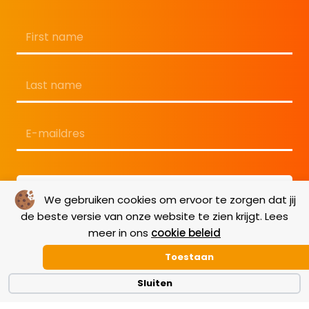
Naam
*
Voornaam
Achternaam
E-
mailadres
*
We gebruiken cookies om ervoor te zorgen dat jij
de beste versie van onze website te zien krijgt. Lees
meer in ons
cookie beleid
Toestaan
Sluiten