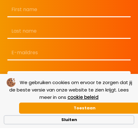
Naam
*
Voornaam
Achternaam
E-
mailadres
*
We gebruiken cookies om ervoor te zorgen dat jij
de beste versie van onze website te zien krijgt. Lees
meer in ons
cookie beleid
Toestaan
Sluiten