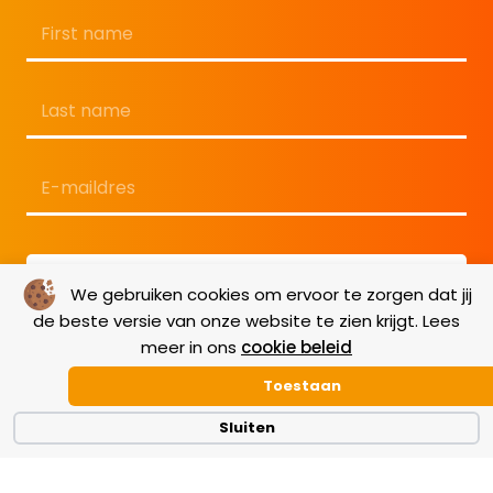
Naam
*
Voornaam
Achternaam
E-
mailadres
*
We gebruiken cookies om ervoor te zorgen dat jij
de beste versie van onze website te zien krijgt. Lees
meer in ons
cookie beleid
Toestaan
Sluiten