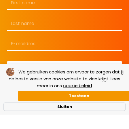
Voornaam
Achternaam
E-
mailadres
*
We gebruiken cookies om ervoor te zorgen dat jij
de beste versie van onze website te zien krijgt. Lees
meer in ons
cookie beleid
Toestaan
Sluiten
Terms & Conditions
|
GDPR
|
Cookie Policy
|
Disclaimer
|
Copyright