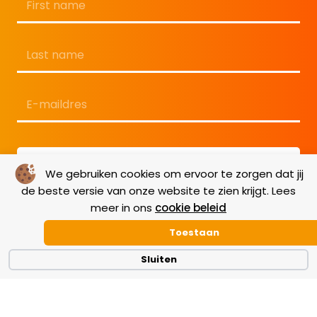
Voornaam
Achternaam
E-
mailadres
*
We gebruiken cookies om ervoor te zorgen dat jij
de beste versie van onze website te zien krijgt. Lees
meer in ons
cookie beleid
Toestaan
Sluiten
Terms & Conditions
|
GDPR
|
Cookie Policy
|
Disclaimer
|
Copyright