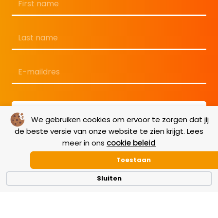
Voornaam
Achternaam
E-
mailadres
*
We gebruiken cookies om ervoor te zorgen dat jij
de beste versie van onze website te zien krijgt. Lees
meer in ons
cookie beleid
Toestaan
Sluiten
Terms & Conditions
|
GDPR
|
Cookie Policy
|
Disclaimer
|
Copyright