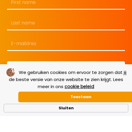
Voornaam
Achternaam
E-
mailadres
*
We gebruiken cookies om ervoor te zorgen dat jij
de beste versie van onze website te zien krijgt. Lees
meer in ons
cookie beleid
Toestaan
Sluiten
Terms & Conditions
|
GDPR
|
Cookie Policy
|
Disclaimer
|
Copyright