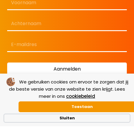
Eerste
Laatste
E-
mailadres
*
We gebruiken cookies om ervoor te zorgen dat jij
de beste versie van onze website te zien krijgt. Lees
meer in ons
cookiebeleid
Toestaan
Sluiten
Algemene voorwaarden
|
GDPR
|
Cookiebeleid
|
Disclaimer
|