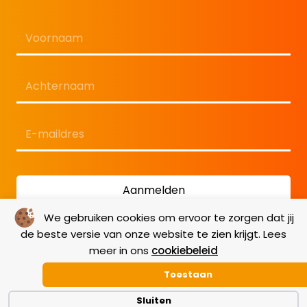
Naam
*
Eerste
Laatste
E-
mailadres
*
We gebruiken cookies om ervoor te zorgen dat jij
de beste versie van onze website te zien krijgt. Lees
meer in ons
cookiebeleid
Toestaan
Sluiten