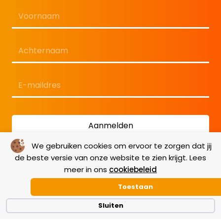
Naam
*
Eerste
Laatste
E-
mailadres
*
We gebruiken cookies om ervoor te zorgen dat jij
de beste versie van onze website te zien krijgt. Lees
meer in ons
cookiebeleid
Toestaan
Sluiten